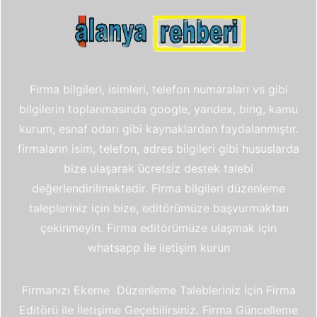
Firma bilgileri, isimleri, telefon numaraları vs gibi
bilgilerin toplanmasında google, yandex, bing, kamu
kurum, esnaf odarı gibi kaynaklardan faydalanmıştır.
firmaların isim, telefon, adres bilgileri gibi hususlarda
bize ulaşarak ücretsiz destek talebi
değerlendirilmektedir. Firma bilgileri düzenleme
talepleriniz için bize, editörümüze başvurmaktan
çekinmeyin. Firma editörümüze ulaşmak için
whatsapp ile iletişim kurun
Firmanızı Ekeme Düzenleme Talebleriniz İçin Firma
Editörü ile İletişime Geçebilirsiniz. Firma Güncelleme