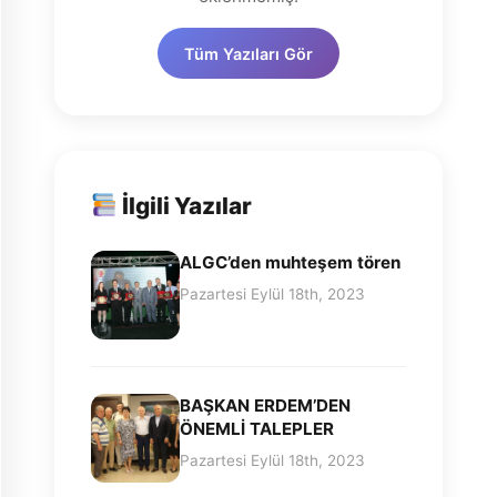
Tüm Yazıları Gör
İlgili Yazılar
ALGC’den muhteşem tören
Pazartesi Eylül 18th, 2023
BAŞKAN ERDEM’DEN
ÖNEMLİ TALEPLER
Pazartesi Eylül 18th, 2023