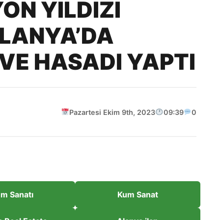
ON YILDIZI
ALANYA’DA
VE HASADI YAPTI
Pazartesi Ekim 9th, 2023
09:39
0
m Sanatı
Kum Sanat