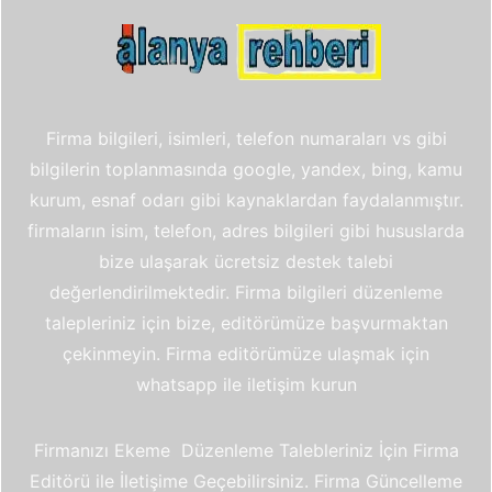
Firma bilgileri, isimleri, telefon numaraları vs gibi
bilgilerin toplanmasında google, yandex, bing, kamu
kurum, esnaf odarı gibi kaynaklardan faydalanmıştır.
firmaların isim, telefon, adres bilgileri gibi hususlarda
bize ulaşarak ücretsiz destek talebi
değerlendirilmektedir. Firma bilgileri düzenleme
talepleriniz için bize, editörümüze başvurmaktan
çekinmeyin. Firma editörümüze ulaşmak için
whatsapp ile iletişim kurun
Firmanızı Ekeme Düzenleme Talebleriniz İçin Firma
Editörü ile İletişime Geçebilirsiniz. Firma Güncelleme