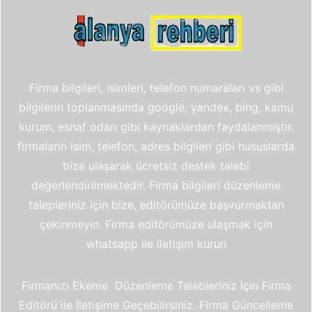
Firma bilgileri, isimleri, telefon numaraları vs gibi
bilgilerin toplanmasında google, yandex, bing, kamu
kurum, esnaf odarı gibi kaynaklardan faydalanmıştır.
firmaların isim, telefon, adres bilgileri gibi hususlarda
bize ulaşarak ücretsiz destek talebi
değerlendirilmektedir. Firma bilgileri düzenleme
talepleriniz için bize, editörümüze başvurmaktan
çekinmeyin. Firma editörümüze ulaşmak için
whatsapp ile iletişim kurun
Firmanızı Ekeme Düzenleme Talebleriniz İçin Firma
Editörü ile İletişime Geçebilirsiniz. Firma Güncelleme