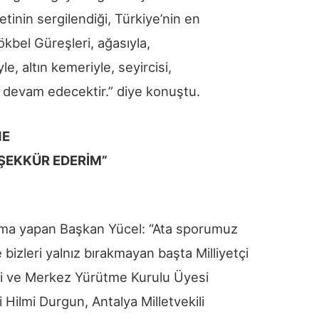
tinin sergilendiği, Türkiye’nin en
ökbel Güreşleri, ağasıyla,
le, altın kemeriyle, seyircisi,
ıl devam edecektir.” diye konuştu.
NE
ŞEKKÜR EDERİM”
klama yapan Başkan Yücel: “Ata sporumuz
bizleri yalnız bırakmayan başta Milliyetçi
ili ve Merkez Yürütme Kurulu Üyesi
Hilmi Durgun, Antalya Milletvekili