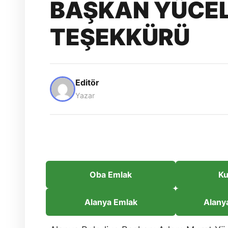
BAŞKAN YÜCEL
TEŞEKKÜRÜ
Editör
Yazar
Oba Emlak
Ku
Alanya Emlak
Alany