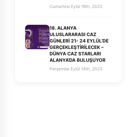
Cumartesi Eylül 16th, 2023
18. ALANYA
ULUSLARARASI CAZ
GÜNLERİ 21- 24 EYLÜL’DE
GERÇEKLEŞTİRİLECEK –
DÜNYA CAZ STARLARI
ALANYA’DA BULUŞUYOR
Perşembe Eylül 14th, 2023