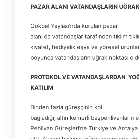
PAZAR ALANI VATANDAŞLARIN UĞRAK
Gökbel Yaylası’nda kurulan pazar
alanı da vatandaşlar tarafından tıklım tık
kıyafet, hediyelik eşya ve yöresel ürünler
boyunca vatandaşların uğrak noktası old
PROTOKOL VE VATANDAŞLARDAN YO
KATILIM
Binden fazla güreşçinin kol
bağladığı, altın kemerli başpehlivanların 
Pehlivan Güreşleri’ne Türkiye ve Antalya 
etti. Alanya halkının, güreş severlerin de