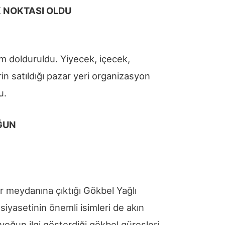
 NOKTASI OLDU
lım dolduruldu. Yiyecek, içecek,
in satıldığı pazar yeri organizasyon
u.
ĞUN
er meydanına çıktığı Gökbel Yağlı
siyasetinin önemli isimleri de akın
 yoğun ilgi gösterdiği gökbel güreşleri