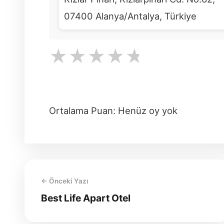
07400 Alanya/Antalya, Türkiye
★
★
★
★
★
Ortalama Puan: Henüz oy yok
← Önceki Yazı
Best Life Apart Otel