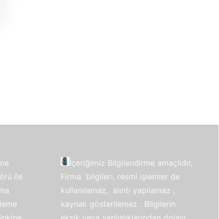
eme
İçeriğimiz Bilgilendirme amaçlıdır,
örü ile
Firma bilgileri, resmi işlemler de
rma
kullanılamaz, alıntı yapılamaz ,
kleme
kaynak gösterilemez . Bilgilerin
linkine
eksik veya yanlışlıklarından dolayı