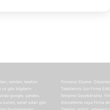
leri, isimleri, telefon
Firmanızı Ekeme Düzenl
 vs gibi bilgilerin
Talebleriniz İçin Firma Edit
ında google, yandex,
İletişime Geçebilirsiniz. Fi
u kurum, esnaf odarı gibi
Güncelleme veya Firma e
dan faydalanmıştır.
Talebini editör whasapp 