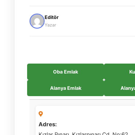
Editör
Yazar
Oba Emlak
Ku
Alanya Emlak
Alany
Adres:
Kızlar Pınarı, Kızlarpınarı Cd. No:62,