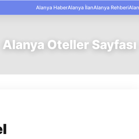
Alanya Haber
Alanya İlan
Alanya Rehberi
Ala
Alanya Oteller Sayfası
l