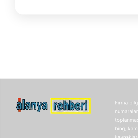
Firma bilgi
numaraları
toplanmas
bing, kam
kaynaklar