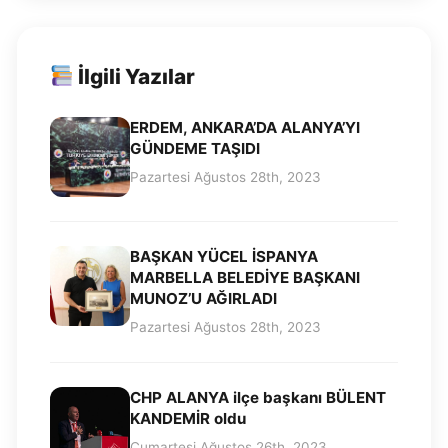
İlgili Yazılar
ERDEM, ANKARA’DA ALANYA’YI
GÜNDEME TAŞIDI
Pazartesi Ağustos 28th, 2023
BAŞKAN YÜCEL İSPANYA
MARBELLA BELEDİYE BAŞKANI
MUNOZ’U AĞIRLADI
Pazartesi Ağustos 28th, 2023
CHP ALANYA ilçe başkanı BÜLENT
KANDEMİR oldu
Cumartesi Ağustos 26th, 2023