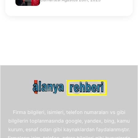
Firma bilgileri, isimleri, telefon numaraları vs gibi
bilgilerin toplanmasında google, yandex, bing, kamu
kurum, esnaf odarı gibi kaynaklardan faydalanmıştır.
firmaların isim, telefon, adres bilgileri gibi hususlarda