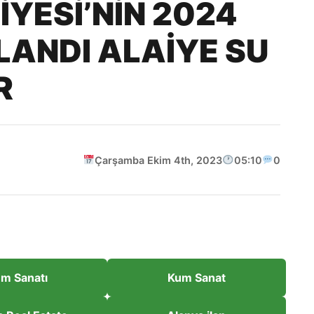
YESİ’NİN 2024
LANDI ALAİYE SU
R
Çarşamba Ekim 4th, 2023
05:10
0
m Sanatı
Kum Sanat